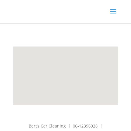
Bert’s Car Cleaning | 06-12396928 |